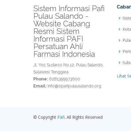
Sistem Informasi Pafi
Caban
Pulau Salando -
Sist
Website Cabang
Kot
Resmi Sistem
Informasi PAFI
Pul
Persatuan Ahli
Pem
Farmasi Indonesia
Sub
Jl. Yos Sudarso No.12, Pulau Salando,
Sulawesi Tenggara
Lihat S
Phone:
6281399973600
Email:
info@sipafipulausalando.org
© Copyright
Pafi
. All Rights Reserved