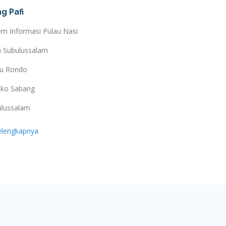
g Pafi
em Informasi Pulau Nasi
a Subulussalam
au Rondo
ko Sabang
ulussalam
elengkapnya